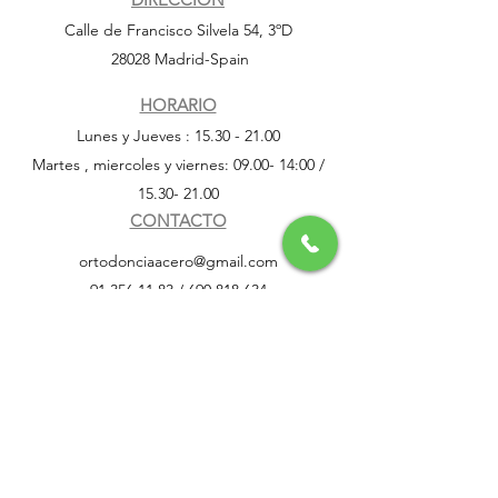
Calle de Francisco Silvela 54, 3ºD
28028 Madrid-Spain
HORARIO
Lunes y Jueves :
15.30 - 21.00
Martes , miercoles y viernes: 09.00- 14:00 /
15.30- 21.00
CONTACTO
ortodonciaacero@gmail.com
91 356 11 83
/
690 818 634
CÓMO LLEGAR
Autobús:
200
,
61
,
C1
,
C2
Metro:
SEGUIR